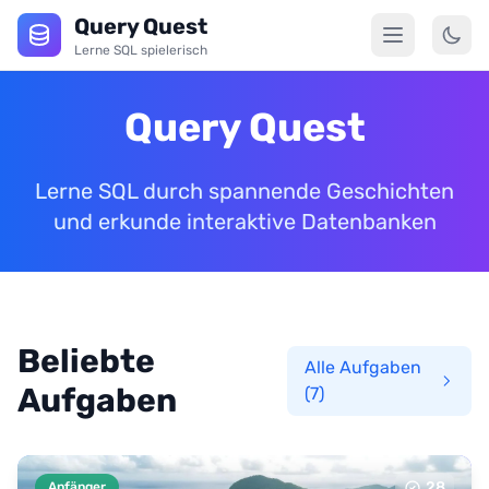
Query Quest
Lerne SQL spielerisch
Query Quest
Lerne SQL durch spannende Geschichten
und erkunde interaktive Datenbanken
Beliebte
Alle Aufgaben
Aufgaben
(7)
28
Anfänger